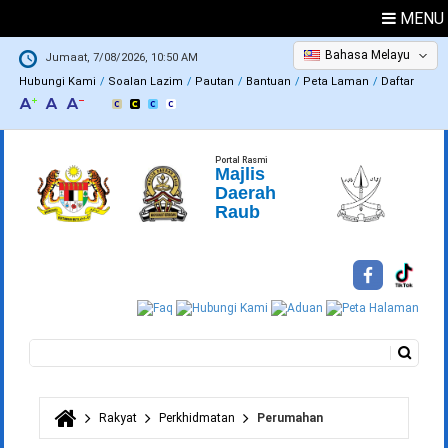
MENU
Bahasa Melayu
Jumaat, 7/08/2026, 10:50 AM
Hubungi Kami
Soalan Lazim
Pautan
Bantuan
Peta Laman
Daftar
Portal Rasmi
Majlis
Daerah
Raub
Carian
Borang carian
Rakyat
Perkhidmatan
Perumahan
Anda di sini