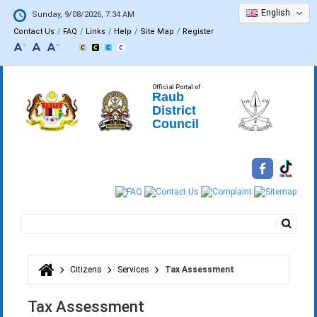
English
Sunday, 9/08/2026, 7:34 AM
Contact Us
FAQ
Links
Help
Site Map
Register
Official Portal of
Raub
District
Council
Search
Search form
Citizens
Services
Tax Assessment
You are here
Tax Assessment