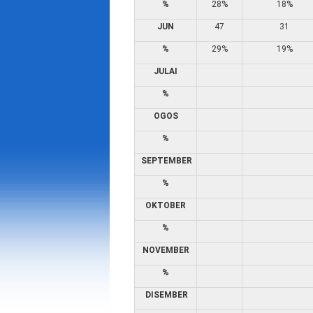
%
28%
18%
JUN
47
31
%
29%
19%
JULAI
%
OGOS
%
SEPTEMBER
%
OKTOBER
%
NOVEMBER
%
DISEMBER