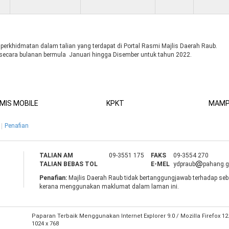
i perkhidmatan dalam talian yang terdapat di Portal Rasmi Majlis Daerah Raub.
n secara bulanan bermula Januari hingga Disember untuk tahun 2022.
MIS MOBILE
KPKT
MAM
Penafian
TALIAN AM
09-3551 175
FAKS
09-3554 270
TALIAN BEBAS TOL
E-MEL
ydpraub
pahang.
Penafian:
Majlis Daerah Raub tidak bertanggungjawab terhadap seb
kerana menggunakan maklumat dalam laman ini.
Paparan Terbaik Menggunakan Internet Explorer 9.0 / Mozilla Firefox 1
1024 x 768