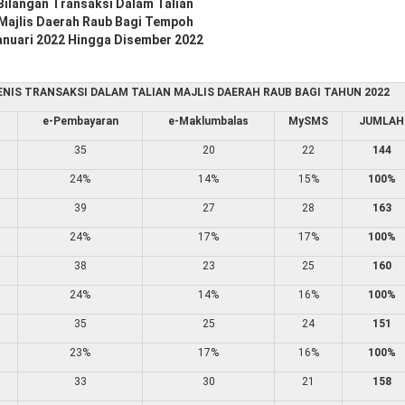
Bilangan Transaksi Dalam Talian
Majlis Daerah Raub Bagi Tempoh
anuari 2022 Hingga Disember 2022
NIS TRANSAKSI DALAM TALIAN MAJLIS DAERAH RAUB BAGI TAHUN 2022
e-Pembayaran
e-Maklumbalas
MySMS
JUMLAH
35
20
22
144
24%
14%
15%
100%
39
27
28
163
24%
17%
17%
100%
38
23
25
160
24%
14%
16%
100%
35
25
24
151
23%
17%
16%
100%
33
30
21
158