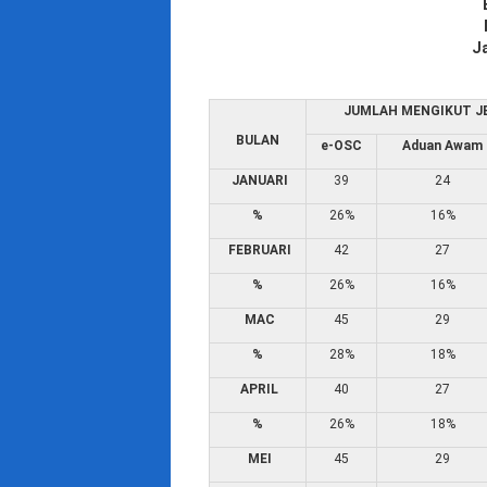
J
JUMLAH MENGIKUT JE
BULAN
e-OSC
Aduan Awam
JANUARI
39
24
%
26%
16%
FEBRUARI
42
27
%
26%
16%
MAC
45
29
%
28%
18%
APRIL
40
27
%
26%
18%
MEI
45
29