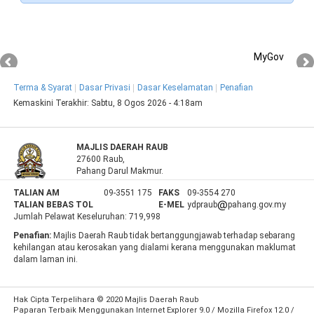
MyGov
Terma & Syarat
Dasar Privasi
Dasar Keselamatan
Penafian
Kemaskini Terakhir:
Sabtu, 8 Ogos 2026 - 4:18am
MAJLIS DAERAH RAUB
27600 Raub,
Pahang Darul Makmur.
TALIAN AM
09-3551 175
FAKS
09-3554 270
TALIAN BEBAS TOL
E-MEL
ydpraub
pahang.gov.my
Jumlah Pelawat Keseluruhan:
719,998
Penafian:
Majlis Daerah Raub tidak bertanggungjawab terhadap sebarang
kehilangan atau kerosakan yang dialami kerana menggunakan maklumat
dalam laman ini.
Hak Cipta Terpelihara © 2020 Majlis Daerah Raub
Paparan Terbaik Menggunakan Internet Explorer 9.0 / Mozilla Firefox 12.0 /