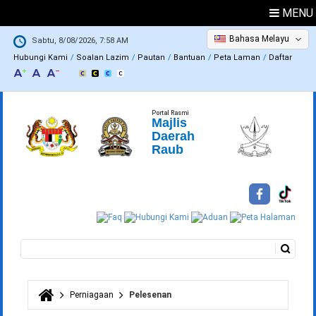
MENU
Bahasa Melayu
Sabtu, 8/08/2026, 7:58 AM
Hubungi Kami
Soalan Lazim
Pautan
Bantuan
Peta Laman
Daftar
Portal Rasmi
Majlis
Daerah
Raub
Carian
Borang carian
Perniagaan
Pelesenan
Anda di sini