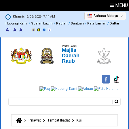
MENU
Bahasa Melayu
Khamis, 6/08/2026, 7:14 AM
Hubungi Kami
Soalan Lazim
Pautan
Bantuan
Peta Laman
Daftar
Portal Rasmi
Majlis
Daerah
Raub
Carian
Borang carian
Pelawat
Tempat Ibadat
Kuil
Anda di sini