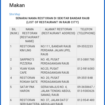
Makan
Site Map
SENARAI NAMA RESTORAN DI SEKITAR BANDAR RAUB
(LIST OF RESTAURANT IN RAUB CITY)
BIL.
NAMA
ALAMAT RESTORAN
TELEFON
(NUM.)
RESTORAN
(RESTAURANT ADDRESS)
(TELEPHONE)
(RESTAURANT
NAME)
1
RESTORAN
NO.111, BANDAR RAUB
09-3552233
KIM LING
PERDANA JALAN LIPIS,
RAUB
2
SARPINO'S
NO. 45, PUSAT
013-3881780
PIZZERIA
PERDAGANGAN RAUB
3
YUAN YUAN
NO.25, PUSAT
012-9816083
CAFE
PERDAGANGAN RAUB
4
RESTORAN
NO. 20, PUSAT
09-3551848
ROKIAH SATE
PERDAGANGAN RAUB
5
SATAY PAK
GERAI MAJLIS NO. 4,
09-3658667 /
HARON
JALAN TENGKU ABDUL
013-9383626
SAMAD, RAUB
6
RESTORAN
NO. 37, JALAN DATO'
012-9541400
SERI BAHTERA
ABDULLAH RAUB