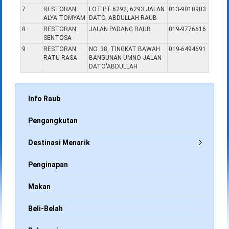
7
RESTORAN
LOT PT 6292, 6293 JALAN
013-9010903
ALYA TOMYAM
DATO, ABDULLAH RAUB
8
RESTORAN
JALAN PADANG RAUB
019-9776616
SENTOSA
9
RESTORAN
NO. 38, TINGKAT BAWAH
019-6494691
RATU RASA
BANGUNAN UMNO JALAN
DATO'ABDULLAH
Info Raub
Pengangkutan
Destinasi Menarik
Penginapan
Makan
Beli-Belah