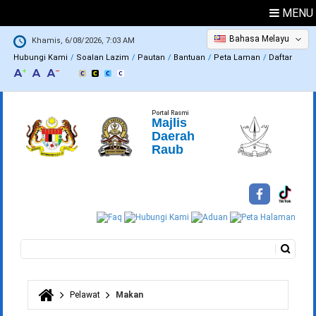
MENU
Bahasa Melayu
Khamis, 6/08/2026, 7:03 AM
Hubungi Kami
Soalan Lazim
Pautan
Bantuan
Peta Laman
Daftar
Portal Rasmi
Majlis
Daerah
Raub
Carian
Borang carian
Pelawat
Makan
Anda di sini