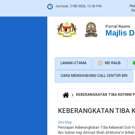
Hu
Jumaat, 7/08/2026, 12:36 PM
Da
Portal Rasmi
Majlis 
LAMAN UTAMA
MD RAUB
CARA MENGHUBUNGI CALL CENTER BRI
KEBERANGKATAN TIBA KDYMM 
Anda di sini
KEBERANGKATAN TIBA
Site Map
Persiapan Keberangkatan Tiba Kebawah Duli 
Ibni Sultan Haji Ahmad Shah Al-Musta'in Bill